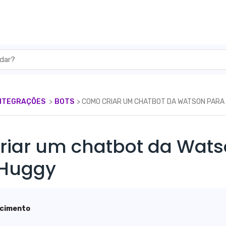
INTEGRAÇÕES
​ > ​
​BOTS
​> ​ COMO CRIAR UM CHATBOT DA WATSON PAR
riar um chatbot da Wats
 Huggy
scimento