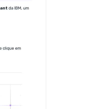
tant
da IBM, um
e clique em