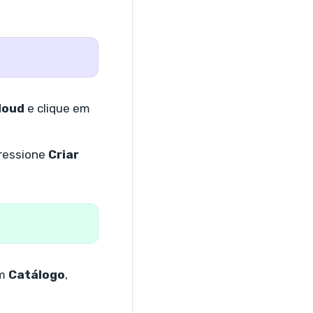
loud
e clique em
pressione
Criar
em
Catálogo
,