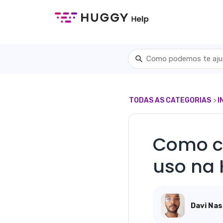
TODAS AS CATEGORIAS
​>​
​
Como c
uso na
Davi Na