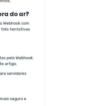
entos.
ora do ar?
 do Webhook com
 três tentativas
itas pelo Webhook
e artigo.
ara servidores
mais seguro e