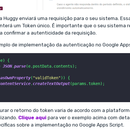
 Huggy enviará uma requisição para o seu sistema. Essa
onterá um Token único. É importante que o seu sistema 
 confirmar a autenticidade da requisição.
mplo de implementação da autenticação no Google Apps
(
e
) {

= 
JSON
.
parse
(e.
postData
.
contents
);

hasOwnProperty
(
"validToken"
)) {

ContentService
.
createTextOutput
(params.
token
);

urar o retorno do token varia de acordo com a platafor
lizando.
Clique aqui
para ver o exemplo acima com detal
cíficas sobre a implementação no Google Apps Script.