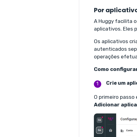
Por aplicati
A Huggy facilita
aplicativos. Eles
Os aplicativos c
autenticados sep
operações efetua
Como configura
Crie um apli
O primeiro passo 
Adicionar aplica