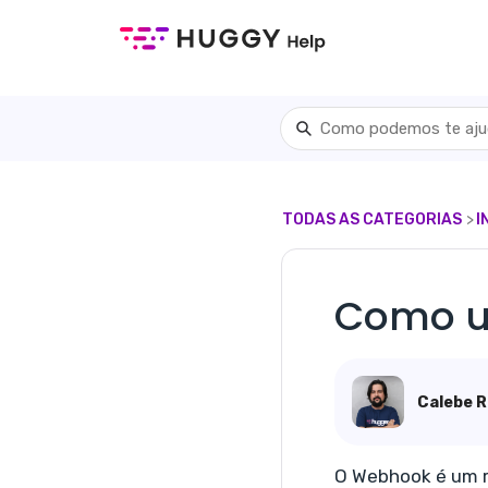
TODAS AS CATEGORIAS
​>​
​
Como ut
Calebe R
O Webhook é um r