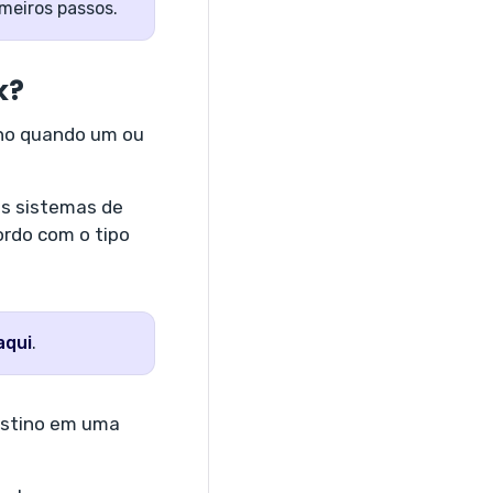
imeiros passos.
k?
ino quando um ou
es sistemas de
ordo com o tipo
aqui
.
destino em uma