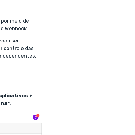
 por meio de
 do Webhook.
evem ser
r controle das
independentes.
plicativos >
onar
.