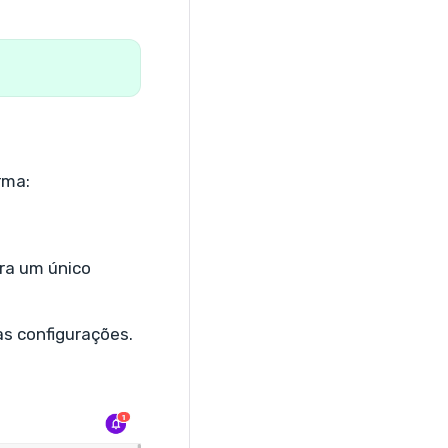
orma:
ra um único
 as configurações.