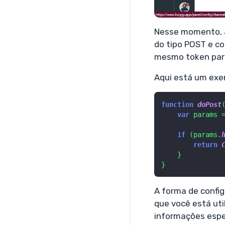
Nesse momento, a
do tipo POST e c
mesmo token para
Aqui está um exe
function
doPost
var
 params 
if
 (params.
return
    }

}
A forma de config
que você está uti
informações espe