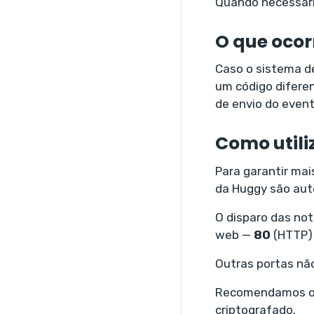
Quando necessário
O que ocorr
Caso o sistema de
um código difere
de envio do even
Como utili
Para garantir mai
da Huggy são aut
O disparo das not
web —
80
(HTTP)
Outras portas nã
Recomendamos o u
criptografado.