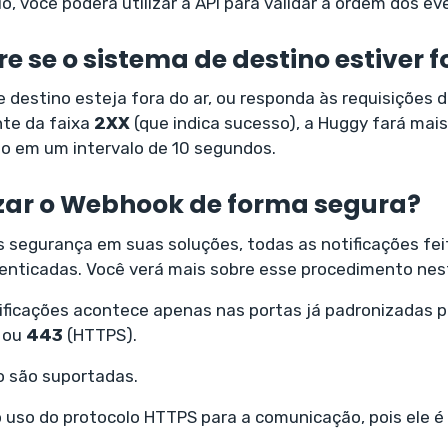
, você poderá utilizar a API para validar a ordem dos ev
e se o sistema de destino estiver f
 destino esteja fora do ar, ou responda às requisições
nte da faixa
2XX
(que indica sucesso), a Huggy fará mais
to em um intervalo de 10 segundos.
zar o Webhook de forma segura?
s segurança em suas soluções, todas as notificações fe
enticadas. Você verá mais sobre esse procedimento nest
ificações acontece apenas nas portas já padronizadas p
 ou
443
(HTTPS).
o são suportadas.
so do protocolo HTTPS para a comunicação, pois ele é 