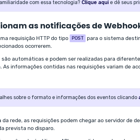
amiliaridade com essa tecnologia?
Clique aqui
e dê seus pr
ionam as notificações d
e Webhoo
uma requisição HTTP do tipo
para o sistema dest
POST
ecionados ocorrerem.
s são automáticas e podem ser realizadas para diferent
. As informações contidas nas requisições variam de ac
talhes sobre o formato e informações dos eventos clicando
a da rede, as requisições podem chegar ao servidor de 
a prevista no disparo.