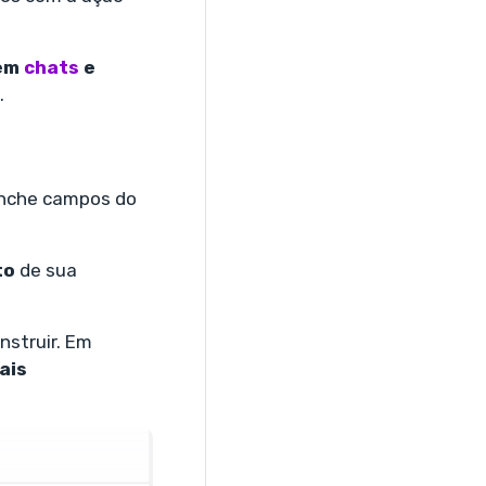
em
chats
e
.
enche campos do
to
de sua
nstruir. Em
ais