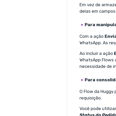
Em vez de armaze
delas em campos 
Para manipula
Com a ação
Envi
WhatsApp. As res
Ao incluir a ação
WhatsApp Flows a 
necessidade de in
Para consoli
O Flow da Huggy p
requisição.
Você pode utiliz
Status do Pedid