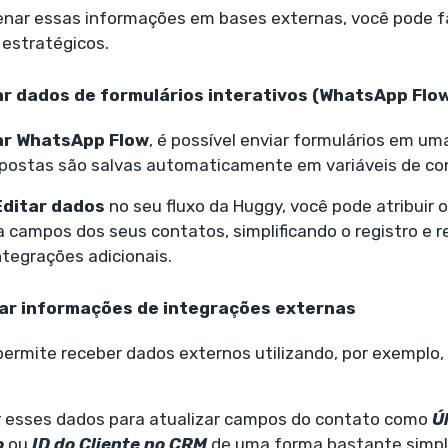
nar essas informações em bases externas, você pode fa
estratégicos.
r dados de fo
rmulá
rios interativos (WhatsApp Flo
ar WhatsApp Flow
, é possível enviar formulários em u
postas são salvas automaticamente em variáveis de co
Editar dados
no seu fluxo da Huggy, você pode atribuir
campos dos seus contatos, simplificando o registro e r
tegrações adicionais.
dar informações de integrações externas
ermite receber dados externos utilizando, por exemplo, 
ar esses dados para atualizar campos do contato como
Ú
o
ou
ID do Cliente no CRM
de uma forma bastante simpl