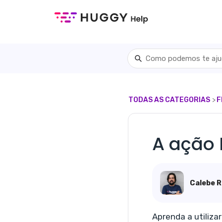
TODAS AS CATEGORIAS
​>​
​
A ação 
Calebe R
Aprenda a utiliza