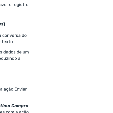
zer o registro
ws)
ma conversa do
ntexto.
 os dados de um
eduzindo a
a ação Enviar
ltima Compra
,
es com a ação