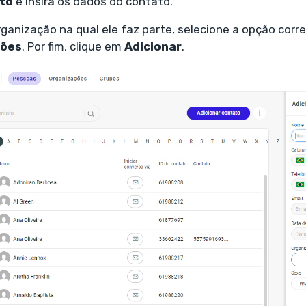
ato
e insira os dados do contato.
ganização na qual ele faz parte, selecione a opção cor
ções
. Por fim, clique em
Adicionar
.