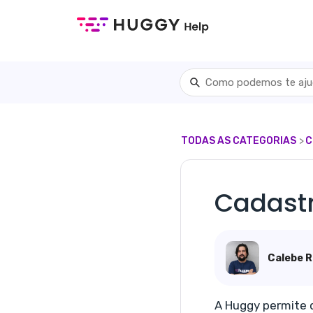
TODAS AS CATEGORIAS
​>​
​
Cadastr
Calebe R
A Huggy permite 