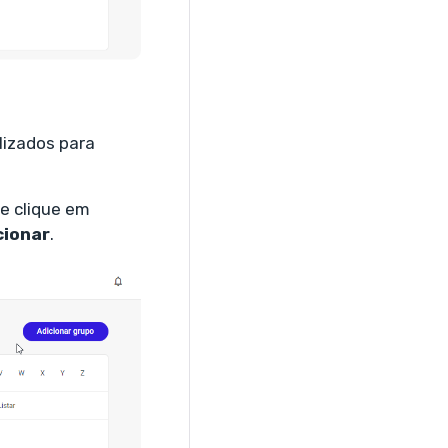
lizados para
 e clique em
cionar
.