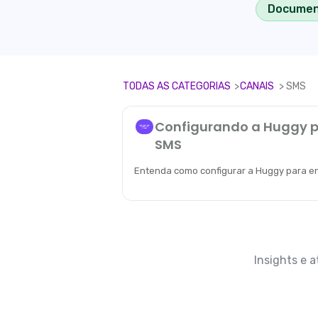
Documen
TODAS AS CATEGORIAS
​>​
​CANAIS
​ > ​
​SMS
Configurando a Huggy p
SMS
Entenda como configurar a Huggy para en
Insights e 