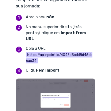
sua jornada:
Abra o seu
n8n
.
No menu superior direito (três
pontos), clique em
Import from
URL
.
Cole a URL:
https://api.npoint.io/4045d5cdd8d46eb
6ac34
Clique em
Import
.