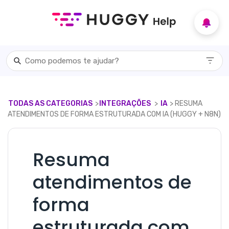
TODAS AS CATEGORIAS
​>​
​INTEGRAÇÕES
​ > ​
​IA
​> ​ RESUMA
ATENDIMENTOS DE FORMA ESTRUTURADA COM IA (HUGGY + N8N)
Resuma
atendimentos de
forma
estruturada com