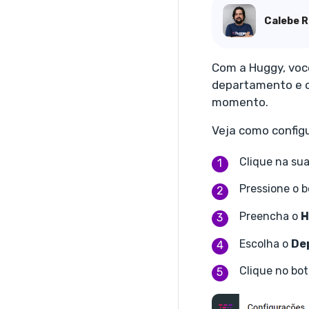
Calebe R
Com a Huggy, você
departamento e cr
momento.
Veja como configu
Clique na sua
Pressione o 
Preencha o
H
Escolha o
De
Clique no bo