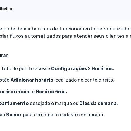
ibeiro
 pode definir horários de funcionamento personalizados
iar fluxos automatizados para atender seus clientes a 
rar:
 foto de perfil e acesse
Configurações > Horários.
botão
Adicionar horário
localizado no canto direito.
orário inicial
e
Horário final.
partamento
desejado e marque os
Dias da semana
.
tão
Salvar
para confirmar o cadastro do horário.