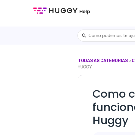
TODAS AS CATEGORIAS
​>​
​
HUGGY
Como co
funcio
Huggy