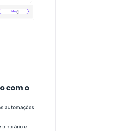
io com o
r as automações
 o horário e