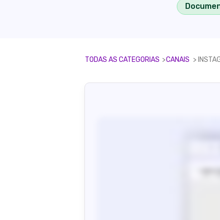
Documen
TODAS AS CATEGORIAS
​>​
​CANAIS
​ > ​
​INST