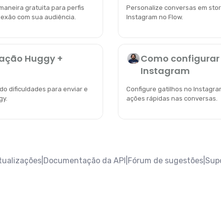
maneira gratuita para perfis
Personalize conversas em stor
nexão com sua audiência.
Instagram no Flow.
ração Huggy +
Como configurar 
Instagram
do dificuldades para enviar e
Configure gatilhos no Instagra
gy.
ações rápidas nas conversas.
atualizações
|
Documentação da API
|
Fórum de sugestões
|
Sup