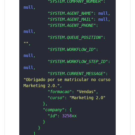
"SYSTEM.COMPANY_NUMBER"
:
null
,
"SYSTEM.AGENT_NAME"
:
null
,
"SYSTEM.AGENT_MAIL"
:
null
,
"SYSTEM.AGENT_PHONE"
:
null
,
"SYSTEM.QUEUE_POSITION"
:
""
,
"SYSTEM.WORKFLOW_ID"
:
null
,
"SYSTEM.WORKFLOW_STEP_ID"
:
null
,
"SYSTEM.CURRENT_MESSAGE"
:
"Obrigado por se matricular no curso 
Marketing 2.0."
,
"formacao"
:
"Vendas"
,
"curso"
:
"Marketing 2.0"
}
,
"company"
:
{
"id"
:
3258
xx

}
}
]