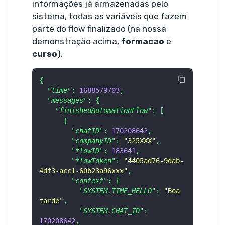
informações já armazenadas pelo
sistema, todas as variáveis que fazem
parte do flow finalizado (na nossa
demonstração acima,
formacao
e
curso
).
{
"time"
:
1688579703
,
"messages"
:
{
"finishedAutomationFlow"
:
[
{
"chatID"
:
170208642
,
"companyID"
:
"325XXX"
,
"flowID"
:
183641
,
"flowToken"
:
"4405ad76-9dab-
4df3-acc1-60b23a96xxx"
,
"context"
:
{
"SYSTEM.TIME_HELLO"
:
"Boa 
tarde"
,
"SYSTEM.CHAT_ID"
:
170208642
,