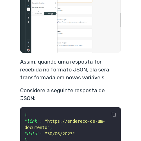
Assim, quando uma resposta for
recebida no formato JSON, ela será
transformada em novas variáveis.
Considere a seguinte resposta de
JSON:
{
"link"
:
"https://endereco-de-um-
documento"
,
"data"
:
"30/06/2023"
}