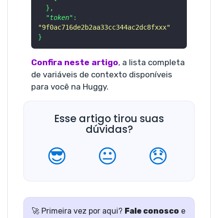
}
,
"token"
:
"9f0ac716de2b2aa33cc344ac2dc8fxxx"
}
Confira neste artigo
, a lista completa
de variáveis de contexto disponíveis
para você na Huggy.
Esse artigo tirou suas
dúvidas?
😎
😐
😞
🚀 Primeira vez por aqui?
Fale conosco
e