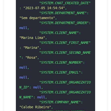
"SYSTEM.CHAT_CREATED_DATE"
:
"2023-07-05 14:54:54"
,
"SYSTEM.DEPARTMENT_NAME"
:
"Sem departamento"
,
"SYSTEM.DEPARTMENT_ORDER"
:
null
,
"SYSTEM.CLIENT_NAME"
:
"Marina Lima"
,
"SYSTEM.CLIENT_FIRST_NAME"
:
"Marina"
,
"SYSTEM.CLIENT_SECOND_NAME
"
:
"Rosa"
,
"SYSTEM.CLIENT_NUMBER"
:
null
,
"SYSTEM.CLIENT_EMAIL"
:
null
,
"SYSTEM.CLIENT_ORGANIZATIO
N_ID"
:
null
,
"SYSTEM.CLIENT_ORGANIZATIO
N_NAME"
:
null
,
"SYSTEM.COMPANY_NAME"
:
"Calebe Ribeiro"
,